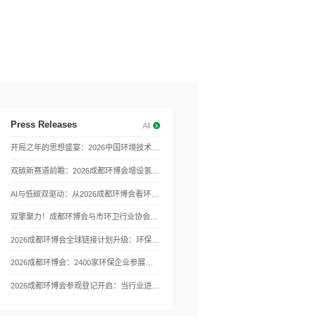
Press Releases
All
开局之年的思想盛宴：2026中国环境技术大会，预见与塑造下一个五年的绿色规则
双碳新赛道前瞻：2026成都环博会增设氢氨醇与CCUS专题展
AI与低碳双驱动：从2026成都环博会看环保技术未来趋势
双擎聚力！成都环博会与市环卫行业协会携手打造2026环卫装备技术盛会
2026成都环博会全球链接计划升级：环保展搭建出海快车道，环保企业跨境合作低门槛
2026成都环博会：2400家环保企业参展热门选择
2026成都环博会参观登记开启：当行业进入“价值回归”期，谁在提前布局2026？