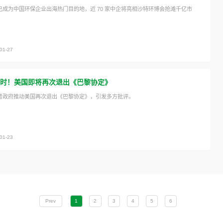
已成为中国环保企业出海热门目的地，近 70 家中企将亮相沙特环博会抢滩千亿市
01-27
时！美国即将再次退出《巴黎协定》
普政府推动美国再次退出《巴黎协定》，引发多方批评。
01-23
Prev
1
2
3
4
5
6