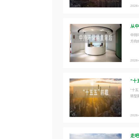
2026-
从中
中持
方向
2026-
“十
“十
转型
2026-
走吧