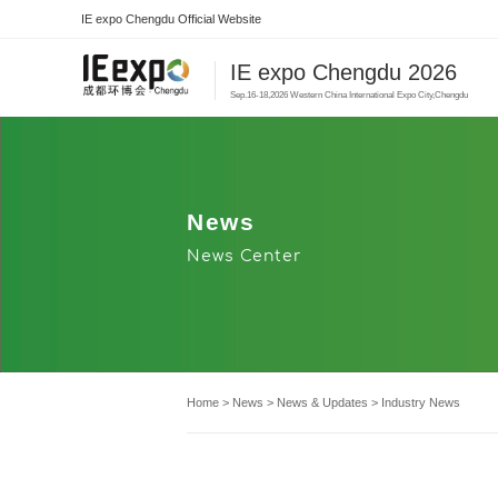
IE expo Chengdu Official Website
IE expo Chengdu 2026
Sep.16-18,2026 Western China International Expo City,Chengdu
News
News Center
Home
>
News
>
News & Updates
>
Industry News