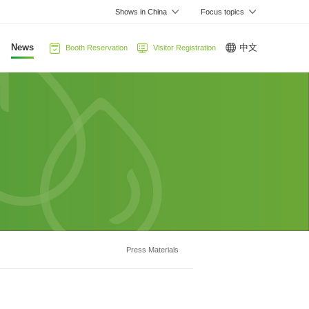
News
Shows in China
Focus topics
News
中文
Booth Reservation
Visitor Registration
Press Materials