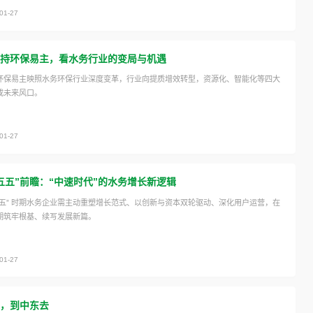
01-27
持环保易主，看水务行业的变局与机遇
环保易主映照水务环保行业深度变革，行业向提质增效转型，资源化、智能化等四大
成未来风口。
01-27
五五”前瞻：“中速时代”的水务增长新逻辑
五五” 时期水务企业需主动重塑增长范式、以创新与资本双轮驱动、深化用户运营，在
期筑牢根基、续写发展新篇。
01-27
，到中东去